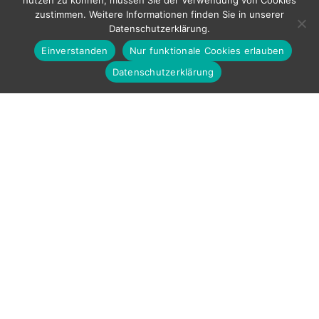
nutzen zu können, müssen Sie der Verwendung von Cookies
zustimmen. Weitere Informationen finden Sie in unserer
Datenschutzerklärung.
Einverstanden
Nur funktionale Cookies erlauben
Datenschutzerklärung
VOTRE PROJET FAIT SUR
MESURE.
Nous ne fournissons pas de solutions prêtes à
l’emploi, mais nous examinons chaque projet
individuellement sous toutes ses coutures.
Pendant tout le déroulement du projet vous serez