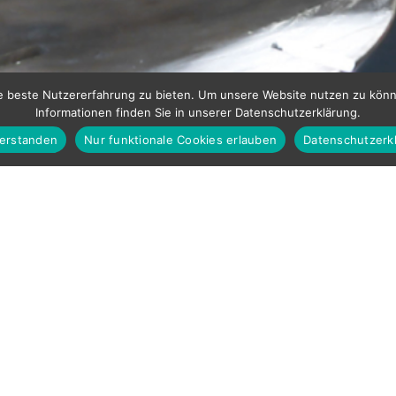
ie beste Nutzererfahrung zu bieten. Um unsere Website nutzen zu kö
Informationen finden Sie in unserer Datenschutzerklärung.
verstanden
Nur funktionale Cookies erlauben
Datenschutzerk
Ein Ort, der wie für dich gemacht ist. Ein stilvolles
Geschmack widerspiegelt. Jeder Raum wird zu eine
einzigartigen Vorlieben und den Lebensstil von dir 
Als familiengeführter Inneneinrichter ist es unser p
Einrichtungskonzept zu entwickeln, das dein Zuhau