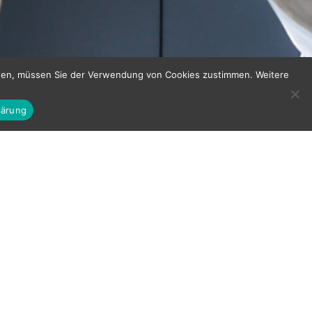
nnen, müssen Sie der Verwendung von Cookies zustimmen. Weitere
lärung
 Meisterwerk, das deinen einzigartigen
m persönlichen Rückzugsort, der die
widerspiegelt.
ersönliches Anliegen ein
se in einen Ort der Ruhe und Freude