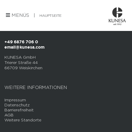
Die Registrierung wurde deaktiviert.
MENÜS |
HAUPTSEITE
SO ERREICHEN SIE UNS
+49 6876 706 0
email@kunesa.com
KUNESA GmbH
Trierer Straße 44
66709 Weiskirchen
WEITERE INFORMATIONEN
Impressum
Datenschutz
Barrierefreiheit
AGB
Weitere Standorte