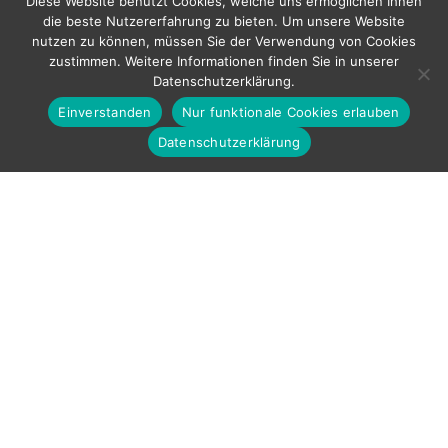
Diese Website benutzt Cookies, welche uns ermöglichen Ihnen
die beste Nutzererfahrung zu bieten. Um unsere Website
nutzen zu können, müssen Sie der Verwendung von Cookies
zustimmen. Weitere Informationen finden Sie in unserer
Datenschutzerklärung.
Einverstanden
Nur funktionale Cookies erlauben
Datenschutzerklärung
APPARENCE
CHALEUREUSE ET
CONFORTABLE
Un cabinet médical doit toujours avoir une apparence
chaleureuse et confortable, parce que le patient ne