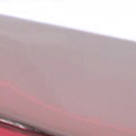
SO ERREICHEN SIE UNS
+49 6876 706 0
email@kunesa.com
KUNESA GmbH
Trierer Straße 44
66709 Weiskirchen