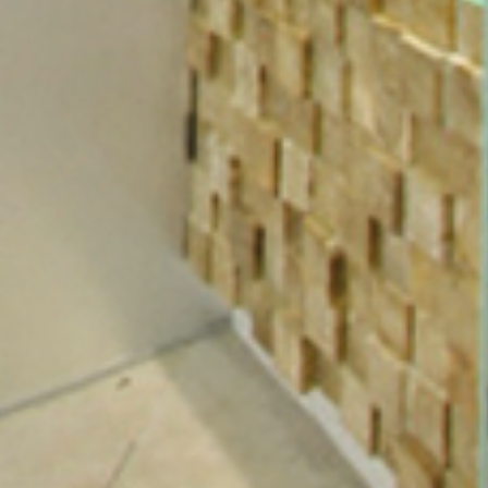
SO ERREICHEN SIE UNS
+49 6876 706 0
email@kunesa.com
KUNESA GmbH
Trierer Straße 44
66709 Weiskirchen