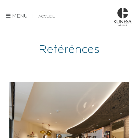
MENU |
ACCUEIL
Reférénces